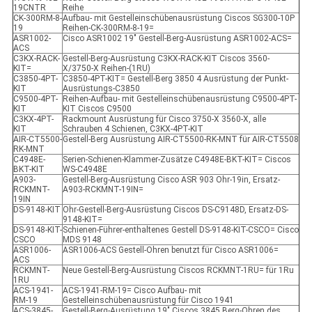
19CNTR
Reihe
CK-300RM-8-
Aufbau- mit Gestelleinschübenausrüstung Ciscos SG300-10P
19
Reihen-CK-300RM-8-19=
ASR1002-
Cisco ASR1002 19" Gestell-Berg-Ausrüstung ASR1002-ACS=
ACS
C3KX-RACK-
Gestell-Berg-Ausrüstung C3KX-RACK-KIT Ciscos 3560-
KIT=
X/3750-X Reihen-(1RU)
C3850-4PT-
C3850-4PT-KIT= Gestell-Berg 3850 4 Ausrüstung der Punkt-
KIT
Ausrüstungs-C3850
C9500-4PT-
Reihen-Aufbau- mit Gestelleinschübenausrüstung C9500-4PT-
KIT
KIT Ciscos C9500
C3KX-4PT-
Rackmount Ausrüstung für Cisco 3750-X 3560-X, alle
KIT
Schrauben 4 Schienen, C3KX-4PT-KIT
AIR-CT5500-
Gestell-Berg Ausrüstung AIR-CT5500-RK-MNT für AIR-CT5508
RK-MNT
C4948E-
Serien-Schienen-Klammer-Zusätze C4948E-BKT-KIT= Ciscos
BKT-KIT
WS-C4948E
A903-
Gestell-Berg-Ausrüstung Cisco ASR 903 Ohr-19in, Ersatz-
RCKMNT-
A903-RCKMNT-19IN=
19IN
DS-9148-KIT
Ohr-Gestell-Berg-Ausrüstung Ciscos DS-C9148D, Ersatz-DS-
9148-KIT=
DS-9148-KIT-
Schienen-Führer-enthaltenes Gestell DS-9148-KIT-CSCO= Cisco
CSCO
MDS 9148
ASR1006-
ASR1006-ACS Gestell-Ohren benutzt für Cisco ASR1006=
ACS
RCKMNT-
Neue Gestell-Berg-Ausrüstung Ciscos RCKMNT-1RU= für 1Ru
1RU
ACS-1941-
ACS-1941-RM-19= Cisco Aufbau- mit
RM-19
Gestelleinschübenausrüstung für Cisco 1941
ACS-3845-
Gestell-Berg-Ausrüstung 19" Ciscos 3845 Berg-Ohren des