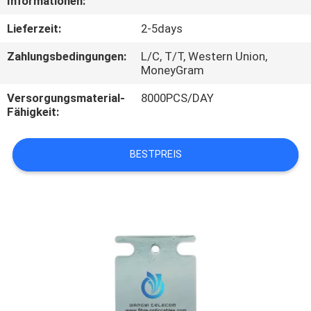
Informationen:
SITEMAP
Lieferzeit:
2-5days
Zahlungsbedingungen:
L/C, T/T, Western Union,
MoneyGram
PRIVACY
POLICY
Versorgungsmaterial-
8000PCS/DAY
Fähigkeit:
BESTPREIS