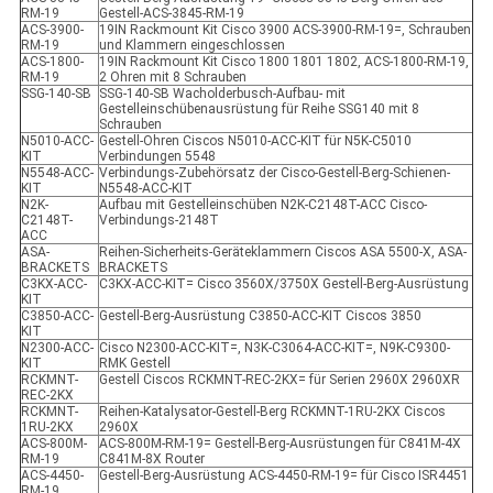
RM-19
Gestell-ACS-3845-RM-19
ACS-3900-
19IN Rackmount Kit Cisco 3900 ACS-3900-RM-19=, Schrauben
RM-19
und Klammern eingeschlossen
ACS-1800-
19IN Rackmount Kit Cisco 1800 1801 1802, ACS-1800-RM-19,
RM-19
2 Ohren mit 8 Schrauben
SSG-140-SB
SSG-140-SB Wacholderbusch-Aufbau- mit
Gestelleinschübenausrüstung für Reihe SSG140 mit 8
Schrauben
N5010-ACC-
Gestell-Ohren Ciscos N5010-ACC-KIT für N5K-C5010
KIT
Verbindungen 5548
N5548-ACC-
Verbindungs-Zubehörsatz der Cisco-Gestell-Berg-Schienen-
KIT
N5548-ACC-KIT
N2K-
Aufbau mit Gestelleinschüben N2K-C2148T-ACC Cisco-
C2148T-
Verbindungs-2148T
ACC
ASA-
Reihen-Sicherheits-Geräteklammern Ciscos ASA 5500-X, ASA-
BRACKETS
BRACKETS
C3KX-ACC-
C3KX-ACC-KIT= Cisco 3560X/3750X Gestell-Berg-Ausrüstung
KIT
C3850-ACC-
Gestell-Berg-Ausrüstung C3850-ACC-KIT Ciscos 3850
KIT
N2300-ACC-
Cisco N2300-ACC-KIT=, N3K-C3064-ACC-KIT=, N9K-C9300-
KIT
RMK Gestell
RCKMNT-
Gestell Ciscos RCKMNT-REC-2KX= für Serien 2960X 2960XR
REC-2KX
RCKMNT-
Reihen-Katalysator-Gestell-Berg RCKMNT-1RU-2KX Ciscos
1RU-2KX
2960X
ACS-800M-
ACS-800M-RM-19= Gestell-Berg-Ausrüstungen für C841M-4X
RM-19
C841M-8X Router
ACS-4450-
Gestell-Berg-Ausrüstung ACS-4450-RM-19= für Cisco ISR4451
RM-19