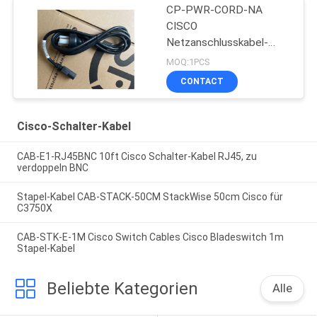
CP-PWR-CORD-NA
CISCO
Netzanschlusskabel-
Kabel
MOQ:1PCS
CONTACT
Cisco-Schalter-Kabel
CAB-E1-RJ45BNC 10ft Cisco Schalter-Kabel RJ45, zu
verdoppeln BNC
Stapel-Kabel CAB-STACK-50CM StackWise 50cm Cisco für
C3750X
CAB-STK-E-1M Cisco Switch Cables Cisco Bladeswitch 1m
Stapel-Kabel
Beliebte Kategorien
Alle