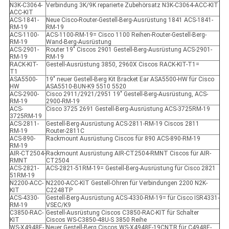
N3K-C3064-
Verbindung 3K/9K reparierte Zubehörsatz N3K-C3064-ACC-KIT
ACC-KIT
ACS-1841-
Neue Cisco-Router-Gestell-Berg-Ausrüstung 1841 ACS-1841-
RM-19
RM-19
ACS-1100-
ACS-1100-RM-19= Cisco 1100 Reihen-Router-Gestell-Berg-
RM-19
Wand-Berg-Ausrüstung
ACS-2901-
Router 19" Ciscos 2901 Gestell-Berg-Ausrüstung ACS-2901-
RM-19
RM-19
RACK-KIT-
Gestell-Ausrüstung 3850, 2960X Ciscos RACK-KIT-T1=
T1
ASA5500-
19" neuer Gestell-Berg Kit Bracket Ear ASA5500-HW für Cisco
HW
ASA5510-BUN-K9 5510 5520
ACS-2900-
Cisco 2911/2921/2951 19" Gestell-Berg-Ausrüstung, ACS-
RM-19
2900-RM-19
ACS-
Cisco 3725 2691 Gestell-Berg-Ausrüstung ACS-3725RM-19
3725RM-19
ACS-2811-
Gestell-Berg-Ausrüstung ACS-2811-RM-19 Ciscos 2811
RM-19
Router-2811C
ACS-890-
Rackmount Ausrüstung Ciscos für 890 ACS-890-RM-19
RM-19
AIR-CT2504-
Rackmount Ausrüstung AIR-CT2504-RMNT Ciscos für AIR-
RMNT
CT2504
ACS-2821-
ACS-2821-51RM-19= Gestell-Berg-Ausrüstung für Cisco 2821
51RM-19
N2200-ACC-
N2200-ACC-KIT Gestell-Ohren für Verbindungen 2200 N2K-
KIT
C2248TP
ACS-4330-
Gestell-Berg-Ausrüstung ACS-4330-RM-19= für Cisco ISR4331-
RM-19
VSEC/K9
C3850-RAC-
Gestell-Ausrüstung Ciscos C3850-RAC-KIT für Schalter
KIT
Ciscos WS-C3850-48U-S 3850 Reihe
WS-X4948E-
Neuer Gestell-Berg Ciscos WS-X4948E-19CNTR für C4948E-