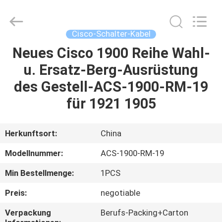
2026
WanyYi Telecom Tech Co.,Limited.
All
Rights
Reserved.
Cisco-Schalter-Kabel
Neues Cisco 1900 Reihe Wahl-
HAUS
u. Ersatz-Berg-Ausrüstung
PRODUKTE
des Gestell-ACS-1900-RM-19
für 1921 1905
ÜBER
UNS
Herkunftsort:
China
Modellnummer:
ACS-1900-RM-19
FABRIK-
Min Bestellmenge:
1PCS
AUSFLUG
Preis:
negotiable
QUALITÄTSKONTROLLE
Verpackung
Berufs-Packing+Carton