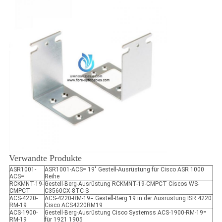
Verwandte Produkte
ASR1001-
ASR1001-ACS= 19" Gestell-Ausrüstung für Cisco ASR 1000
ACS=
Reihe
RCKMNT-19-
Gestell-Berg-Ausrüstung RCKMNT-19-CMPCT Ciscos WS-
CMPCT
C3560CX-8TC-S
ACS-4220-
ACS-4220-RM-19= Gestell-Berg 19 in der Ausrüstung ISR 4220
RM-19
Cisco ACS4220RM19
ACS-1900-
Gestell-Berg-Ausrüstung Cisco Systemss ACS-1900-RM-19=
RM-19
für 1921 1905