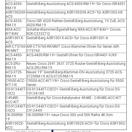
ACS-4350-
Gestell-Berg-Ausrüstung ACS-4350-RM-19= für Cisco ISR4351
RM-19
ASR1002HX-
Gestell-Berg-Ausrüstung ASR1002HX-ACS= für ASR1002-HX
ACS
ACS-4320-
Cisco ISR 4320 Reihen-Gestell-Berg-Ausrüstung, 19 Zoll, ACS-
RM-19
4320-RM-19
NXA-ACC-
Schalter-Klammerc$gestell-berg NXA-ACC-KIT-BAV= Ciscos
KIT-BAV
N2K-C2332TQ
ASR1001X-
Gestell-Berg ASR1001X-ACS= für Cisco ASR1001-X
ACS
AIR-CT5760-
AIR-CT5760-RK-MNT Cisco Klammer-Ohren für Serien AIR-
RK-MNT
CT5760
ACS-4430-
ACS-4430-RM-19= Gestell-Ohren für Cisco ISR4431-V/K9
RM-19
ACS-2RU-
Neues Cisco 2691 3631 3725 Router-Gestell-Berg-Ausrüstung
RM-19
ACS-2RU-RM-19
ACS-3725-
Neues 19" Gestell-Berg-Klammer-Ohr-Ausrüstung 3725 ACS-
RM-19
3725RM-19 ACS-3725-RM-19
C9500-ACC-
C9500-ACC-KIT-19I= Cisco Gestell-Berg-Ausrüstung für 9500
KIT-19I
Serien
DS-9134-KIT-
DS-9134-KIT-CSCO= Gestell-Berg-Ausrüstung für Cisco DS-
CSCO
C9134-1K9
C4948E-
Gestell-Berg für Cisco-Katalysator 4948E - C4948E-ACC-KIT
ACC-KIT
DS-9124-KIT-
DS-9124-KIT-CSCO= Gestell-Berg-Ausrüstung für Cicso DS-
CSCO
C9124-K9
CK-300RM-
CK-300RM-19= neue Cisco 300 und 500 Reihe 48.3cm
19
ASR1002X-
Gestell-Berg-Ausrüstung ASR1002X-ACS= für Cisco ASR1002-
ACS
X