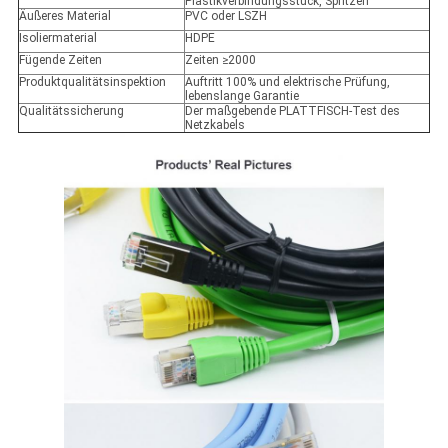
Plastikverbindungsstück, Spritzen
Äußeres Material
PVC oder LSZH
Isoliermaterial
HDPE
Fügende Zeiten
Zeiten ≥2000
Produktqualitätsinspektion
Auftritt 100% und elektrische Prüfung,
lebenslange Garantie
Qualitätssicherung
Der maßgebende PLATTFISCH-Test des
Netzkabels