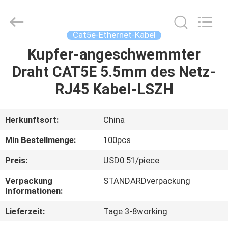
2026
WanyYi Telecom Tech Co.,Limited.
All
Rights
Reserved.
Cat5e-Ethernet-Kabel
Kupfer-angeschwemmter
HAUS
Draht CAT5E 5.5mm des Netz-
PRODUKTE
RJ45 Kabel-LSZH
ÜBER
Herkunftsort:
China
UNS
Min Bestellmenge:
100pcs
Preis:
USD0.51/piece
FABRIK-
Verpackung
STANDARDverpackung
AUSFLUG
Informationen:
Lieferzeit:
Tage 3-8working
QUALITÄTSKONTROLLE