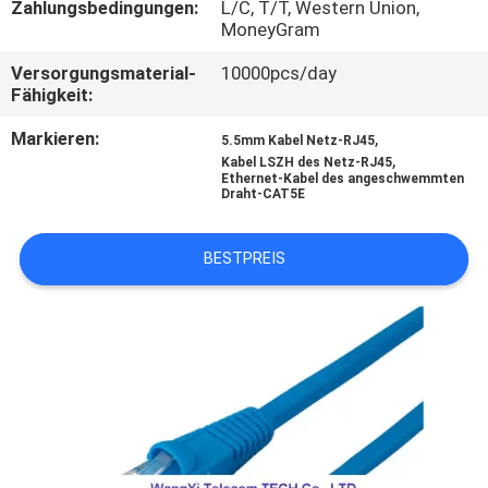
Zahlungsbedingungen:
L/C, T/T, Western Union,
MoneyGram
SITEMAP
Versorgungsmaterial-
10000pcs/day
Fähigkeit:
PRIVACY
Markieren:
,
5.5mm Kabel Netz-RJ45
POLICY
,
Kabel LSZH des Netz-RJ45
Ethernet-Kabel des angeschwemmten
Draht-CAT5E
BESTPREIS