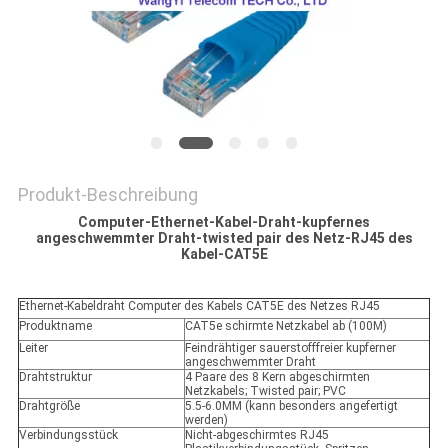
Produkt-Beschreibung
Computer-Ethernet-Kabel-Draht-kupfernes
angeschwemmter Draht-twisted pair des Netz-RJ45 des
Kabel-CAT5E
Ethernet-Kabeldraht Computer des Kabels CAT5E des Netzes RJ45
Produktname
CAT5e schirmte Netzkabel ab (100M)
Leiter
Feindrähtiger sauerstofffreier kupferner
angeschwemmter Draht
Drahtstruktur
4 Paare des 8 Kern abgeschirmten
Netzkabels; Twisted pair; PVC
Drahtgröße
5.5-6.0MM (kann besonders angefertigt
werden)
Verbindungsstück
Nicht-abgeschirmtes RJ45