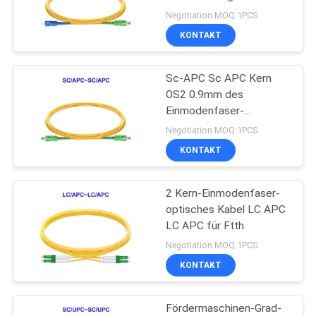
Verbindungsstück
Negotiation MOQ:1PCS
KONTAKT
20
Sc-APC Sc APC Kern
Faseroptikzopf
OS2 0.9mm des
Einmodenfaser-
Optikzopf-1 2.0mm
Negotiation MOQ:1PCS
3.0mm
KONTAKT
2 Kern-Einmodenfaser-
85
optisches Kabel LC APC
Gigabit-Faser-
LC APC für Ftth
Negotiation MOQ:1PCS
Transceiver
KONTAKT
Fördermaschinen-Grad-