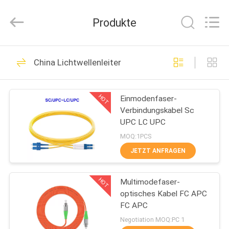
Fournisseur.
Copyright
©
Produkte
2021
fibre-
opticcables.com.
All
Rights
HAUS
85
Reserved.
China Lichtwellenleiter
Lichtwellenleiter
PRODUKTE
HOT
Einmodenfaser-
Verbindungskabel Sc
ÜBER
UPC LC UPC
UNS
MOQ:1PCS
JETZT ANFRAGEN
9
FABRIK-
gepanzerter
HOT
Multimodefaser-
AUSFLUG
optisches Kabel FC APC
Lichtwellenleiter
FC APC
QUALITÄTSKONTROLLE
Negotiation MOQ:PC 1