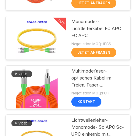
JETZT ANFRAGEN
HOT
Monomode--
11
Lichtleiterkabel FC APC
FC APC
wasserdichter
Negotiation MOQ:1PCS
Lichtwellenleiter
JETZT ANFRAGEN
Multimodefaser-
optisches Kabel im
Freien, Faser-
12
Verbindungskabel FC
Negotiation MOQ:PC 1
APC FC APC OM1 OM2
KONTAKT
einkernig
Kabel MPO MTP
Lichtwellenleiter-
Monomode- Sc APC Sc-
UPC einkernig mit