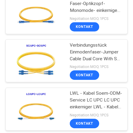
Faser-Optikzopf-
Monomode- einkerniges
12
Sc UPC Sc-UPC
Negotiation MOQ:1PCS
KONTAKT
aoc LWL - Kabel
Verbindungsstück
Einmodenfaser-Jumper
Cable Dual Core With Sc
UPC
Negotiation MOQ:1PCS
KONTAKT
19
cat5e-Ethernet-
LWL - Kabel Soem-ODM-
Service LC UPC LC UPC
Kabel
einkerniger LWL - Kabel-
Os2
Negotiation MOQ:1PCS
KONTAKT