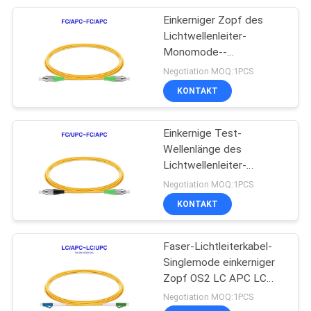
Einkerniger Zopf des
10
Lichtwellenleiter-
cat6a-Ethernet-
Monomode--
Fördermaschinen-Grad-
Negotiation MOQ:1PCS
Kabel
OS2 FC APC
KONTAKT
Einkernige Test-
Wellenlänge des
Lichtwellenleiter-
4
Fördermaschinen-Grad-
Negotiation MOQ:1PCS
1310nm-1550nm
KONTAKT
Flaches Netz-Kabel
Faser-Lichtleiterkabel-
Singlemode einkerniger
Zopf OS2 LC APC LC
UPC
Negotiation MOQ:1PCS