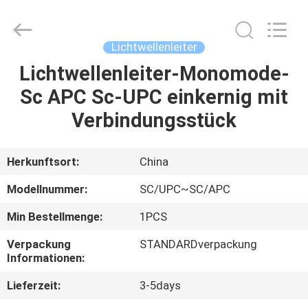
Supplier.
Copyright
©
2021
-
Lichtwellenleiter
2025
WanyYi Telecom Tech Co.,Limited.
All
Lichtwellenleiter-Monomode-
HAUS
Rights
Reserved.
Sc APC Sc-UPC einkernig mit
PRODUKTE
Verbindungsstück
ÜBER
Herkunftsort:
China
UNS
Modellnummer:
SC/UPC~SC/APC
Min Bestellmenge:
1PCS
FABRIK-
Verpackung
STANDARDverpackung
AUSFLUG
Informationen:
Lieferzeit:
3-5days
QUALITÄTSKONTROLLE