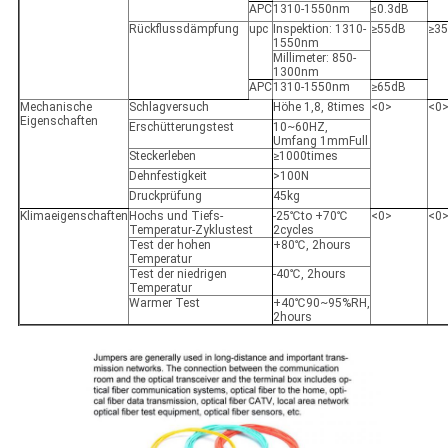
APC
1310-1550nm
≤0.3dB
Rückflussdämpfung
upc
Inspektion: 1310-
≥55dB
≥3
1550nm
Millimeter: 850-
1300nm
APC
1310-1550nm
≥65dB
Mechanische
Schlagversuch
Höhe 1,8, 8times
<0>
<0
Eigenschaften
Erschütterungstest
10~60HZ,
Umfang 1mmFull
Steckerleben
≥1000times
Dehnfestigkeit
>100N
Druckprüfung
45kg
Klimaeigenschaften
Hochs und Tiefs-
-25
℃to
+70℃
<0>
<0
Temperatur-Zyklustest
2cycles
Test der hohen
+80℃
, 2hours
Temperatur
Test der niedrigen
-40
℃
, 2hours
Temperatur
Warmer Test
+40℃90~95%RH
,
2hours