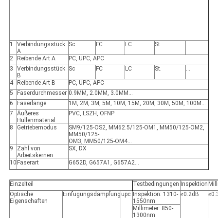
1
Verbindungsstück
Sc
FC
LC
St.
…
A
2
Reibende Art A
PC, UPC, APC
3
Verbindungsstück
Sc
FC
LC
St.
…
B
4
Reibende Art B
PC, UPC, APC
5
Faserdurchmesser
0.9MM, 2.0MM, 3.0MM…
6
Faserlänge
1M, 2M, 3M, 5M, 10M, 15M, 20M, 30M, 50M, 100M…
7
Äußeres
PVC, LSZH, OFNP
Hüllenmaterial
8
Getriebemodus
SM9/125-OS2, MM62.5/125-OM1, MM50/125-OM2,
MM50/125-
OM3, MM50/125-OM4…
9
Zahl von
SX, DX
Arbeitskernen
10
Faserart
G652D, G657A1, G657A2…
Einzelteil
Testbedingungen
Inspektion
Mil
Optische
Einfügungsdämpfung
upc
Inspektion: 1310-
≤0.2dB
≤0.
Eigenschaften
1550nm
Millimeter: 850-
1300nm