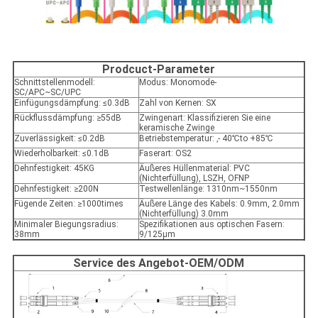
Prodcuct-Parameter
Schnittstellenmodell:
Modus: Monomode-
SC/APC~SC/UPC
Einfügungsdämpfung: ≤0.3dB
Zahl von Kernen: SX
Rückflussdämpfung: ≥55dB
Zwingenart: Klassifizieren Sie eine
keramische Zwinge
Zuverlässigkeit: ≤0.2dB
Betriebstemperatur: ‚- 40
℃to
+85℃
Wiederholbarkeit: ≤0.1dB
Faserart: OS2
Dehnfestigkeit: 45KG
Äußeres Hüllenmaterial: PVC
(Nichterfüllung), LSZH, OFNP
Dehnfestigkeit: ≥200N
Testwellenlänge: 1310nm~1550nm
Fügende Zeiten: ≥1000times
Äußere Länge des Kabels: 0.9mm, 2.0mm
(Nichterfüllung) 3.0mm
Minimaler Biegungsradius:
Spezifikationen aus optischen Fasern:
38mm
9/125µm
Service des Angebot-OEM/ODM