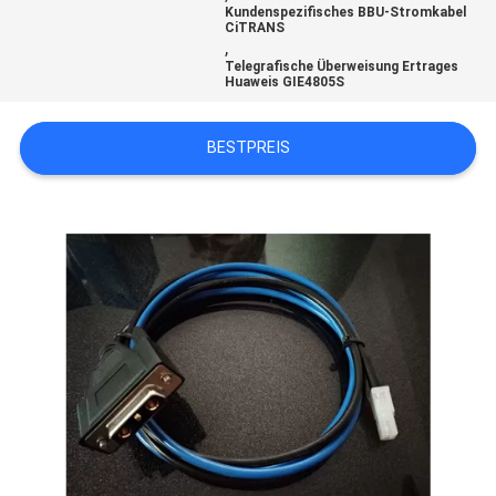
Kundenspezifisches BBU-Stromkabel
CiTRANS
SITEMAP
,
Telegrafische Überweisung Ertrages
Huaweis GIE4805S
PRIVACY
BESTPREIS
POLICY