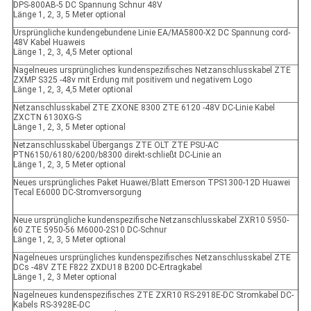
DPS-800AB-5 DC Spannung Schnur 48V
Länge 1, 2, 3, 5 Meter optional
Ursprüngliche kundengebundene Linie EA/MA5800-X2 DC Spannung cord-
48V Kabel Huaweis
Länge 1, 2, 3, 4,5 Meter optional
Nagelneues ursprüngliches kundenspezifisches Netzanschlusskabel ZTE
ZXMP S325 -48v mit Erdung mit positivem und negativem Logo
Länge 1, 2, 3, 4,5 Meter optional
Netzanschlusskabel ZTE ZXONE 8300 ZTE 6120 -48V DC-Linie Kabel
ZXCTN 6130XG-S
Länge 1, 2, 3, 5 Meter optional
Netzanschlusskabel Übergangs ZTE OLT ZTE PSU-AC
PTN6150/6180/6200/b8300 direkt-schließt DC-Linie an
Länge 1, 2, 3, 5 Meter optional
Neues ursprüngliches Paket Huawei/Blatt Emerson TPS1300-12D Huawei
Tecal E6000 DC-Stromversorgung
Neue ursprüngliche kundenspezifische Netzanschlusskabel ZXR10 5950-
60 ZTE 5950-56 M6000-2S10 DC-Schnur
Länge 1, 2, 3, 5 Meter optional
Nagelneues ursprüngliches kundenspezifisches Netzanschlusskabel ZTE
DCs -48V ZTE F822 ZXDU18 B200 DC-Ertragkabel
Länge 1, 2, 3 Meter optional
Nagelneues kundenspezifisches ZTE ZXR10 RS-2918E-DC Stromkabel DC-
Kabels RS-3928E-DC