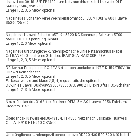
Huawei eps30-4815/ETP4830 zum Netzanschlusskabel Huaweis OLT
5680T/5606/osn1500
Länge 1, 2, 3, 5 Meter optional
Nagelneues Schalter-Reihe Wechselstrommodul LS5M100PWA00 Huawei
S5300/S5700
Nagelneue Huawei-Schalter s5710 s5720 DC Spannung Schnur, s5700
s5300 DC-DC Spannung Schnur
Länge 1, 2, 3 Meter optional
Nagelneue ursprüngliche kundenspezifische Linie Netzanschlusskabel
CiTRANS650-fiberhome Getriebes IBAS180A IBAS180B -48V
Länge 1, 2, 3, 5 Meter optional
DC-Schnur Energie des DC-48V Netzanschlusskabels H07Z-K 450/750V für
Huawei-Kernschalter
Länge 1, 2, 3, 5 Meter optional
Farbeschwarze und blaue 2,5, 4, 6 quadratische optionale
DC-Linie Huawei QuidwayS3500/S3600/S3900 ZTE zxr10 für H3C-Schalter
Länge 1, 2, 3, 5 Meter optional
Neuer Stecker drru3162 des Steckers OPM15M AC Huawei 3956 Fabrik rru
Steckers 3152
Übergangs-Huaweis eps30-4815/ETP4830 Netzanschlusskabel Huaweis
OLT ATN910 PTN910 OSN500
Ursprüngliches kundenspezifisches Lenovo RD330 430 530 630 640 Kabel