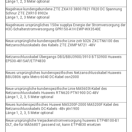
Länge 1, 2, 3 Meter optional
Nagelneue kundengebundene ZTE ZXA10 3800 F821 F820 DC Spannung
Schnur ZTE ZXR10 8902e
Länge 1, 2, 3 Meter optional
Nagelneues ursprüngliches 150w supplya Energie der Stromversorgung der
H3C-Schalterstromversorgung GPR150-A1H EWP-WX3540E
Neue ursprüngliche kundenspezifische Linie zxtr b326 ZXCTN6100 des
Netzanschlusskabels des Kabels ZTE ZXMP M721 -48V
Netzanschlusskabel Übergangs DBS/BBU3900/3910 BTS3900 Huaweis
EPS30-4815AF/ETP4830
Neues ursprüngliches kundenspezifisches Netzanschlusskabel Huaweis
BBU3806 optix Metro 6040 DC-Kabel osn2000
Neue ursprüngliche kundenspezifische Linie MA5603t-Kabel des
Netzanschlusskabels Huaweis RTN620 PTN1900 DC-48V
Länge 1, 2, 3, 5 Meter optional
Neues kundenspezifisches Huawei MA5200F-2000 MA5200F Kabel des
Netzanschlusskabels DC-Kabels -48v ptn1900
Länge 1, 2, 3, 5 Meter optional
Neue ursprüngliche Verpackenstromversorgung huaweis ETP48100-B1
OLT, die für MA5680T passend ist, kann ETP4830 ersetzen