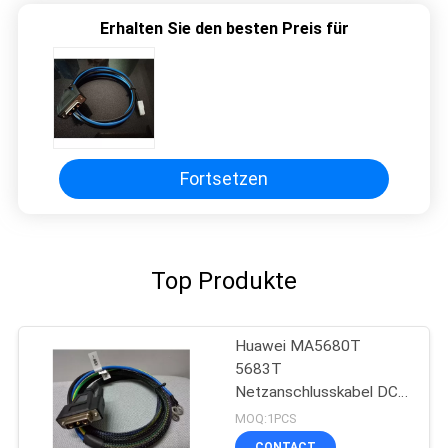
Erhalten Sie den besten Preis für
Fortsetzen
Top Produkte
Huawei MA5680T
5683T
Netzanschlusskabel DCs
Huawei OLT-48V
MOQ:1PCS
CONTACT