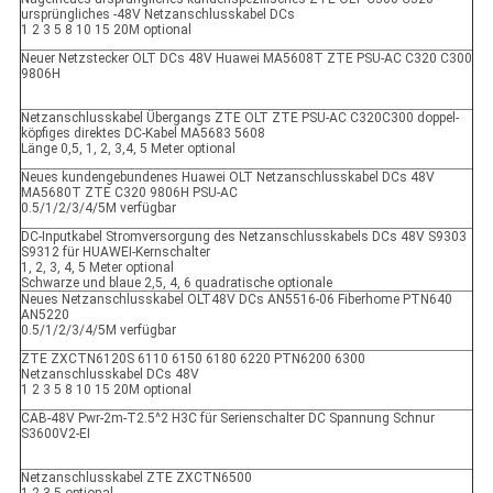
ursprüngliches -48V Netzanschlusskabel DCs
1 2 3 5 8 10 15 20M optional
Neuer Netzstecker OLT DCs 48V Huawei MA5608T ZTE PSU-AC C320 C300
9806H
Netzanschlusskabel Übergangs ZTE OLT ZTE PSU-AC C320C300 doppel-
köpfiges direktes DC-Kabel MA5683 5608
Länge 0,5, 1, 2, 3,4, 5 Meter optional
Neues kundengebundenes Huawei OLT Netzanschlusskabel DCs 48V
MA5680T ZTE C320 9806H PSU-AC
0.5/1/2/3/4/5M verfügbar
DC-Inputkabel Stromversorgung des Netzanschlusskabels DCs 48V S9303
S9312 für HUAWEI-Kernschalter
1, 2, 3, 4, 5 Meter optional
Schwarze und blaue 2,5, 4, 6 quadratische optionale
Neues Netzanschlusskabel OLT48V DCs AN5516-06 Fiberhome PTN640
AN5220
0.5/1/2/3/4/5M verfügbar
ZTE ZXCTN6120S 6110 6150 6180 6220 PTN6200 6300
Netzanschlusskabel DCs 48V
1 2 3 5 8 10 15 20M optional
CAB-48V Pwr-2m-T2.5^2 H3C für Serienschalter DC Spannung Schnur
S3600V2-EI
Netzanschlusskabel ZTE ZXCTN6500