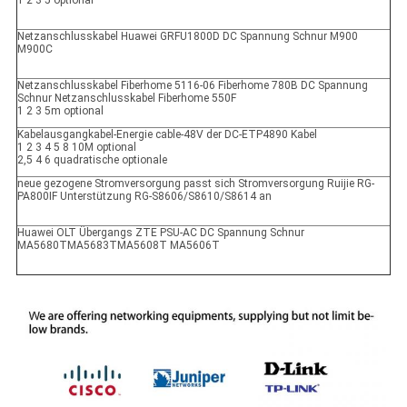
1 2 3 5 optional
Netzanschlusskabel Huawei GRFU1800D DC Spannung Schnur M900
M900C
Netzanschlusskabel Fiberhome 5116-06 Fiberhome 780B DC Spannung
Schnur Netzanschlusskabel Fiberhome 550F
1 2 3 5m optional
Kabelausgangkabel-Energie cable-48V der DC-ETP4890 Kabel
1 2 3 4 5 8 10M optional
2,5 4 6 quadratische optionale
neue gezogene Stromversorgung passt sich Stromversorgung Ruijie RG-
PA800IF Unterstützung RG-S8606/S8610/S8614 an
Huawei OLT Übergangs ZTE PSU-AC DC Spannung Schnur
MA5680TMA5683TMA5608T MA5606T