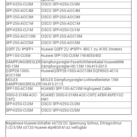
SFP-H25G-CU3M
CISCO SFP-H25G-CU3M
SFP-25G-AOC4M
CISCO SFP-25G-AOC4M
SFP-25G-AOC3M
CISCO SFP-25G-AOC3M
SFP-25G-AOC1M
CISCO SFP-25G-AOC1M
SFP-H25G-CU1M
CISCO SFP-H25G-CU1M
SFP-25G-AOC10M
CISCO SFP-25G-AOC10M
SFP-25G-AOC5M
CISCO SFP-25G-AOC5M
QSFP ZU 4*SFP+
Huawei QSFP ZU 4*SFP+ 40G 1 zu 410G 3meters
SFP-10G-CU5M
Huawei SFP-10G-CU5M 1904050450
DÄMPFUNGSREGLER
Dämpfungsregler-Faserlichtleiterkabel HuaweiMINI
HD-15M
Dämpfungsregler-HD-15M 106415-5015
QSFP28-100G-
HuaweiQSFP28-100G-AOC10M DQF8503-4C10
AOC10M
MOLEX
MOLEX Dämpfungsregler-Lichtwellenleiter 15M
DÄMPFUNGSREGLER
106415-2115
SFP-10G-AC10M
HUAWEI SFP-10G-AC10M Highspeed Cable
300G-0.01KM-AOC-
HUAWEI 300G-0.01KM-AOC-CXP2 AFBR-86PD10Z-
CXP2
HW1
SFP-H25G-CU2M
CISCO SFP-H25G-CU2M
SFP-H25G-CU5M
CISCO SFP-H25G-CU5M
Nagelneue Huawei-Schalter s6720 DC Spannung Schnur, Ertragschnur
1/2/3/5M s5720 Huawei etp4830-b1a2 verfügbar