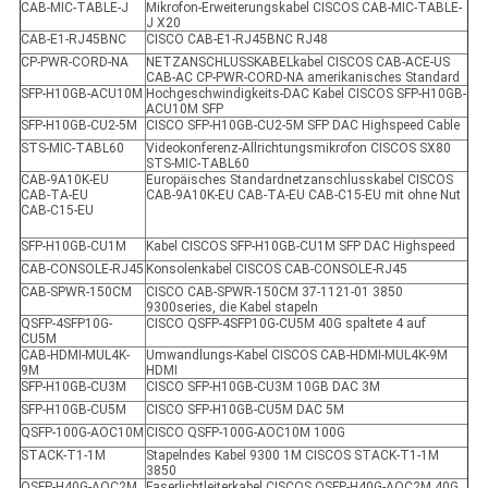
CAB-MIC-TABLE-J
Mikrofon-Erweiterungskabel CISCOS CAB-MIC-TABLE-
J X20
CAB-E1-RJ45BNC
CISCO CAB-E1-RJ45BNC RJ48
CP-PWR-CORD-NA
NETZANSCHLUSSKABELkabel CISCOS CAB-ACE-US
CAB-AC CP-PWR-CORD-NA amerikanisches Standard
SFP-H10GB-ACU10M
Hochgeschwindigkeits-DAC Kabel CISCOS SFP-H10GB-
ACU10M SFP
SFP-H10GB-CU2-5M
CISCO SFP-H10GB-CU2-5M SFP DAC Highspeed Cable
STS-MIC-TABL60
Videokonferenz-Allrichtungsmikrofon CISCOS SX80
STS-MIC-TABL60
CAB-9A10K-EU
Europäisches Standardnetzanschlusskabel CISCOS
CAB-TA-EU
CAB-9A10K-EU CAB-TA-EU CAB-C15-EU mit ohne Nut
CAB-C15-EU
SFP-H10GB-CU1M
Kabel CISCOS SFP-H10GB-CU1M SFP DAC Highspeed
CAB-CONSOLE-RJ45
Konsolenkabel CISCOS CAB-CONSOLE-RJ45
CAB-SPWR-150CM
CISCO CAB-SPWR-150CM 37-1121-01 3850
9300series, die Kabel stapeln
QSFP-4SFP10G-
CISCO QSFP-4SFP10G-CU5M 40G spaltete 4 auf
CU5M
CAB-HDMI-MUL4K-
Umwandlungs-Kabel CISCOS CAB-HDMI-MUL4K-9M
9M
HDMI
SFP-H10GB-CU3M
CISCO SFP-H10GB-CU3M 10GB DAC 3M
SFP-H10GB-CU5M
CISCO SFP-H10GB-CU5M DAC 5M
QSFP-100G-AOC10M
CISCO QSFP-100G-AOC10M 100G
STACK-T1-1M
Stapelndes Kabel 9300 1M CISCOS STACK-T1-1M
3850
QSFP-H40G-AOC2M
Faserlichtleiterkabel CISCOS QSFP-H40G-AOC2M 40G