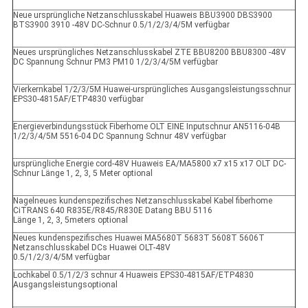
Neue ursprüngliche Netzanschlusskabel Huaweis BBU3900 DBS3900
BTS3900 3910 -48V DC-Schnur 0.5/1/2/3/4/5M verfügbar
Neues ursprüngliches Netzanschlusskabel ZTE BBU8200 BBU8300 -48V
DC Spannung Schnur PM3 PM10 1/2/3/4/5M verfügbar
Vierkernkabel 1/2/3/5M Huawei-ursprüngliches Ausgangsleistungsschnur
EPS30-4815AF/ETP4830 verfügbar
Energieverbindungsstück Fiberhome OLT EINE Inputschnur AN5116-04B
1/2/3/4/5M 5516-04 DC Spannung Schnur 48V verfügbar
ursprüngliche Energie cord-48V Huaweis EA/MA5800 x7 x15 x17 OLT DC-
Schnur Länge 1, 2, 3, 5 Meter optional
Nagelneues kundenspezifisches Netzanschlusskabel Kabel fiberhome
CiTRANS 640 R835E/R845/R830E Datang BBU 5116
Länge 1, 2, 3, 5meters optional
Neues kundenspezifisches Huawei MA5680T 5683T 5608T 5606T
Netzanschlusskabel DCs Huawei OLT-48V
0.5/1/2/3/4/5M verfügbar
Lochkabel 0.5/1/2/3 schnur 4 Huaweis EPS30-4815AF/ETP4830
Ausgangsleistungsoptional