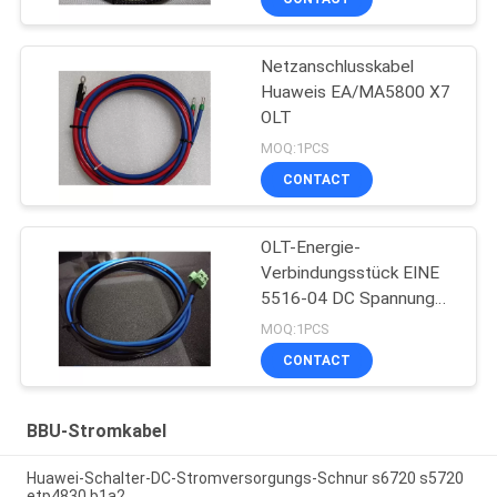
Netzanschlusskabel
Huaweis EA/MA5800 X7
OLT
MOQ:1PCS
CONTACT
OLT-Energie-
Verbindungsstück EINE
5516-04 DC Spannung
Schnur 48V
MOQ:1PCS
CONTACT
BBU-Stromkabel
Huawei-Schalter-DC-Stromversorgungs-Schnur s6720 s5720
etp4830 b1a2