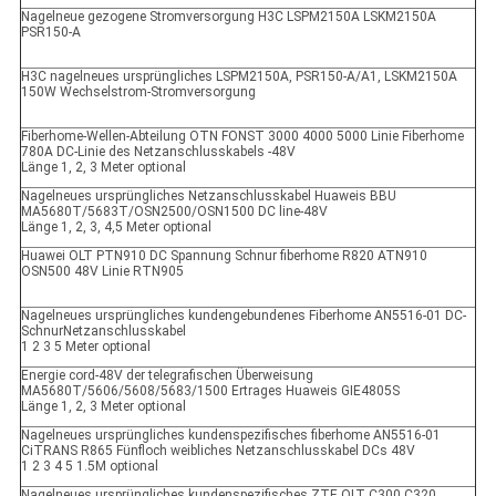
Nagelneue gezogene Stromversorgung H3C LSPM2150A LSKM2150A
PSR150-A
H3C nagelneues ursprüngliches LSPM2150A, PSR150-A/A1, LSKM2150A
150W Wechselstrom-Stromversorgung
Fiberhome-Wellen-Abteilung OTN FONST 3000 4000 5000 Linie Fiberhome
780A DC-Linie des Netzanschlusskabels -48V
Länge 1, 2, 3 Meter optional
Nagelneues ursprüngliches Netzanschlusskabel Huaweis BBU
MA5680T/5683T/OSN2500/OSN1500 DC line-48V
Länge 1, 2, 3, 4,5 Meter optional
Huawei OLT PTN910 DC Spannung Schnur fiberhome R820 ATN910
OSN500 48V Linie RTN905
Nagelneues ursprüngliches kundengebundenes Fiberhome AN5516-01 DC-
SchnurNetzanschlusskabel
1 2 3 5 Meter optional
Energie cord-48V der telegrafischen Überweisung
MA5680T/5606/5608/5683/1500 Ertrages Huaweis GIE4805S
Länge 1, 2, 3 Meter optional
Nagelneues ursprüngliches kundenspezifisches fiberhome AN5516-01
CiTRANS R865 Fünfloch weibliches Netzanschlusskabel DCs 48V
1 2 3 4 5 1.5M optional
Nagelneues ursprüngliches kundenspezifisches ZTE OLT C300 C320