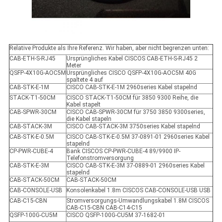
Relative Produkte als Ihre Referenz. Wir haben, aber nicht begrenzen unten:
CAB-ETH-S-RJ45
Ursprüngliches Kabel CISCOS CAB-ETH-S-RJ45 2
Meter
QSFP-4X10G-AOC5M
Ursprüngliches CISCO QSFP-4X10G-AOC5M 40G
spaltete 4 auf
CAB-STK-E-1M
CISCO CAB-STK-E-1M 2960series Kabel stapelnd
STACK-T1-50CM
CISCO STACK-T1-50CM für 3850 9300 Reihe, die
Kabel stapelt
CAB-SPWR-30CM
CISCO CAB-SPWR-30CM für 3750 3850 9300series,
die Kabel stapeln
CAB-STACK-3M
CISCO CAB-STACK-3M 3750series Kabel stapelnd
CAB-STK-E-0.5M
CISCO CAB-STK-E-0.5M 37-0891-01 2960series Kabel
stapelnd
CP-PWR-CUBE-4
Bank CISCOS CP-PWR-CUBE-4 89/9900 IP-
Telefonstromversorgung
CAB-STK-E-3M
CISCO CAB-STK-E-3M 37-0889-01 2960series Kabel
stapelnd
CAB-STACK-50CM
CAB-STACK-50CM
CAB-CONSOLE-USB
Konsolenkabel 1.8m CISCOS CAB-CONSOLE-USB USB
CAB-C15-CBN
Stromversorgungs-Umwandlungskabel 1.8M CISCOS
CAB-C15-CBN CAB-C14-C15
QSFP-100G-CU5M
CISCO QSFP-100G-CU5M 37-1682-01