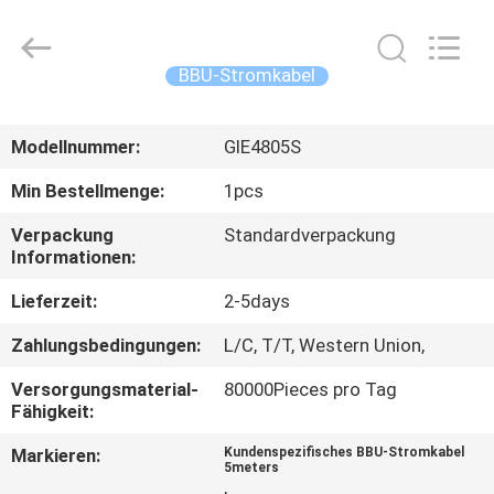
2026
WanyYi Telecom Tech Co.,Limited.
All
Rights
Reserved.
BBU-Stromkabel
HAUS
Modellnummer:
GIE4805S
PRODUKTE
Min Bestellmenge:
1pcs
Verpackung
Standardverpackung
ÜBER
Informationen:
UNS
Lieferzeit:
2-5days
Zahlungsbedingungen:
L/C, T/T, Western Union,
FABRIK-
Versorgungsmaterial-
80000Pieces pro Tag
AUSFLUG
Fähigkeit:
Markieren:
Kundenspezifisches BBU-Stromkabel
QUALITÄTSKONTROLLE
5meters
,