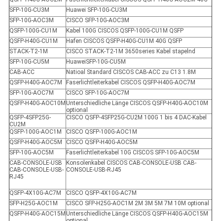
SFP-10G-CU3M
Huawei SFP-10G-CU3M
SFP-10G-AOC3M
CISCO SFP-10G-AOC3M
QSFP-100G-CU1M
Kabel 100G CISCOS QSFP-100G-CU1M QSFP
QSFP-H40G-CU1M
Hafen CISCOS QSFP-H40G-CU1M 40G QSFP
STACK-T2-1M
CISCO STACK-T2-1M 3650series Kabel stapelnd
SFP-10G-CU5M
HuaweiSFP-10G-CU5M
CAB-ACC
Natioal Standard CISCOS CAB-ACC zu C13 1.8M
QSFP-H40G-AOC7M
Faserlichtleiterkabel CISCOS QSFP-H40G-AOC7M
SFP-10G-AOC7M
CISCO SFP-10G-AOC7M
QSFP-H40G-AOC10M
Unterschiedliche Länge CISCOS QSFP-H40G-AOC10M
optional
QSFP-4SFP25G-
CISCO QSFP-4SFP25G-CU2M 100G 1 bis 4 DAC-Kabel
CU2M
QSFP-100G-AOC1M
CISCO QSFP-100G-AOC1M
QSFP-H40G-AOC5M
CISCO QSFP-H40G-AOC5M
SFP-10G-AOC5M
Faserlichtleiterkabel 10G CISCOS SFP-10G-AOC5M
CAB-CONSOLE-USB
Konsolenkabel CISCOS CAB-CONSOLE-USB CAB-
CAB-CONSOLE-USB-
CONSOLE-USB-RJ45
RJ45
QSFP-4X10G-AC7M
CISCO QSFP-4X10G-AC7M
SFP-H25G-AOC1M
CISCO SFP-H25G-AOC1M 2M 3M 5M 7M 10M optional
QSFP-H40G-AOC15M
Unterschiedliche Länge CISCOS QSFP-H40G-AOC15M
optional