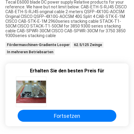
Tecal E6000 blade DC power supply Relative products for your
reference. We have but not limit below: CAB-ETH-S-RJ45 CISCO
CAB-ETH-S-RJ45 original cable 2 meters QSFP-4X10G-AOC5M
Original CISCO QSFP-4X10G-AOC5M 40G Split 4 CAB-STK-E-1M
CISCO CAB-STK-E-1M 2960series stacking cable STACK-T1-
50CM CISCO STACK-T1-50CM for 3850 9300 series stacking
cable CAB-SPWR-30CM CISCO CAB-SPWR-30CM for 3750 3850
9300series stacking cable
Fördermaschinen-Gradiente Looper
62.5/125 Zwinge
In mehreren Betriebsarten
Erhalten Sie den besten Preis für
Fortsetzen