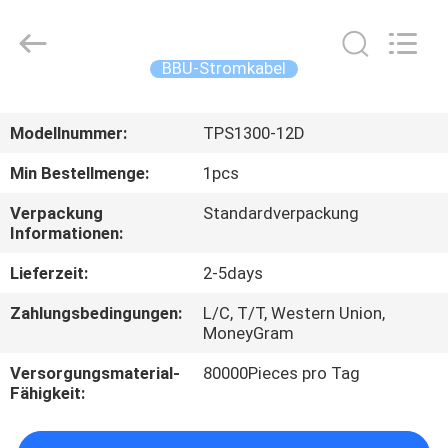
2026
WanyYi Telecom Tech Co.,Limited.
All
Rights
Reserved.
BBU-Stromkabel
HAUS
Modellnummer:
TPS1300-12D
PRODUKTE
Min Bestellmenge:
1pcs
Verpackung
Standardverpackung
ÜBER
Informationen:
UNS
Lieferzeit:
2-5days
Zahlungsbedingungen:
L/C, T/T, Western Union,
FABRIK-
MoneyGram
AUSFLUG
Versorgungsmaterial-
80000Pieces pro Tag
Fähigkeit:
QUALITÄTSKONTROLLE