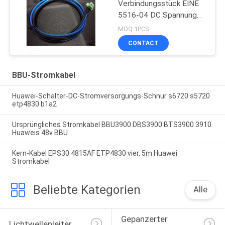
Verbindungsstück EINE
5516-04 DC Spannung
Schnur 48V
MOQ:1PCS
CONTACT
BBU-Stromkabel
Huawei-Schalter-DC-Stromversorgungs-Schnur s6720 s5720
etp4830 b1a2
Ursprüngliches Stromkabel BBU3900 DBS3900 BTS3900 3910
Huaweis 48v BBU
Kern-Kabel EPS30 4815AF ETP4830 vier, 5m Huawei
Stromkabel
Beliebte Kategorien
Alle
Gepanzerter 
Lichtwellenleiter