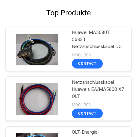
Top Produkte
Huawei MA5680T
5683T
Netzanschlusskabel DCs
Huawei OLT-48V
MOQ:1PCS
CONTACT
Netzanschlusskabel
Huaweis EA/MA5800 X7
OLT
MOQ:1PCS
CONTACT
OLT-Energie-