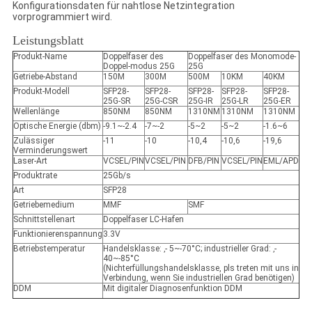
Konfigurationsdaten für nahtlose Netzintegration
vorprogrammiert wird.
Leistungsblatt
Produkt-Name
Doppelfaser des
Doppelfaser des Monomode-
Doppel-modus 25G
25G
Getriebe-Abstand
150M
300M
500M
10KM
40KM
Produkt-Modell
SFP28-
SFP28-
SFP28-
SFP28-
SFP28-
25G-SR
25G-CSR
25G-IR
25G-LR
25G-ER
Wellenlänge
850NM
850NM
1310NM
1310NM
1310NM
Optische Energie (dbm)
-9.1~-2.4
-7~-2
-5~2
-5~2
-1.6~6
Zulässiger
-11
-10
-10,4
-10,6
-19,6
Verminderungswert
Laser-Art
VCSEL/PIN
VCSEL/PIN
DFB/PIN
VCSEL/PIN
EML/APD
Produktrate
25Gb/s
Art
SFP28
Getriebemedium
MMF
SMF
Schnittstellenart
Doppelfaser LC-Hafen
Funktionierenspannung
3.3V
Betriebstemperatur
Handelsklasse: ‚- 5~-70°C; industrieller Grad: ‚-
40~-85°C
(Nichterfüllungshandelsklasse, pls treten mit uns in
Verbindung, wenn Sie industriellen Grad benötigen)
DDM
Mit digitaler Diagnosenfunktion DDM