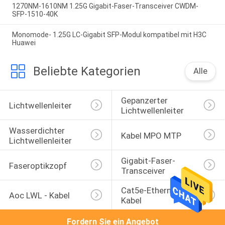
1270NM-1610NM 1.25G Gigabit-Faser-Transceiver CWDM-
SFP-1510-40K
Monomode- 1.25G LC-Gigabit SFP-Modul kompatibel mit H3C
Huawei
Beliebte Kategorien
Alle
Gepanzerter 
Lichtwellenleiter
Lichtwellenleiter
Wasserdichter 
Kabel MPO MTP
Lichtwellenleiter
Gigabit-Faser-
Faseroptikzopf
Transceiver
Cat5e-Ethernet-
Aoc LWL - Kabel
Kabel
Fordern Sie ein Angebot