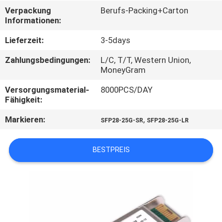
Verpackung
Berufs-Packing+Carton
SITEMAP
Informationen:
Lieferzeit:
3-5days
PRIVACY
Zahlungsbedingungen:
L/C, T/T, Western Union,
POLICY
MoneyGram
Versorgungsmaterial-
8000PCS/DAY
Fähigkeit:
Markieren:
,
SFP28-25G-SR
SFP28-25G-LR
BESTPREIS