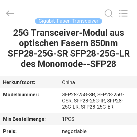
2026
WanyYi Telecom Tech Co.,Limited.
All
Rights
Reserved.
Gigabit-Faser-Transceiver
25G Transceiver-Modul aus
HAUS
optischen Fasern 850nm
PRODUKTE
SFP28-25G-SR SFP28-25G-LR
des Monomode--SFP28
ÜBER
UNS
Herkunftsort:
China
Modellnummer:
SFP28-25G-SR, SFP28-25G-
FABRIK-
CSR, SFP28-25G-IR, SFP28-
25G-LR, SFP28-25G-ER
AUSFLUG
Min Bestellmenge:
1PCS
QUALITÄTSKONTROLLE
Preis:
negotiable