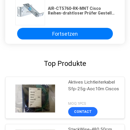
AIR-CT5760-RK-MNT Cisco
Reihen-drahtloser Prüfer Gestell-
Berg-Kit Fors AIR-CT5760
Fortsetzen
Top Produkte
Aktives Lichtleiterkabel
Sfp-25g-Aoc10m Ciscos
MOQ:1PCS
CONTACT
StackWise-480 50cm