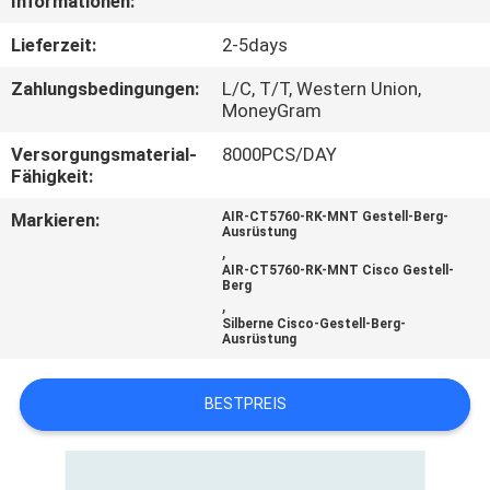
Informationen:
SITEMAP
Lieferzeit:
2-5days
Zahlungsbedingungen:
L/C, T/T, Western Union,
MoneyGram
PRIVACY
POLICY
Versorgungsmaterial-
8000PCS/DAY
Fähigkeit:
Markieren:
AIR-CT5760-RK-MNT Gestell-Berg-
Ausrüstung
,
AIR-CT5760-RK-MNT Cisco Gestell-
Berg
,
Silberne Cisco-Gestell-Berg-
Ausrüstung
BESTPREIS