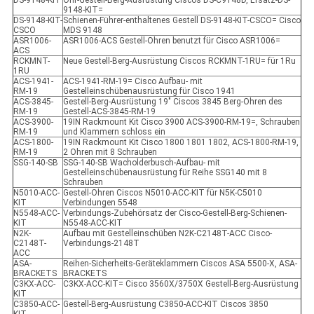
DS-9148-KIT
Ohr-Gestell-Berg-Ausrüstung Ciscos DS-C9148D, Ersatz-DS-
9148-KIT=
DS-9148-KIT-
Schienen-Führer-enthaltenes Gestell DS-9148-KIT-CSCO= Cisco
CSCO
MDS 9148
ASR1006-
ASR1006-ACS Gestell-Ohren benutzt für Cisco ASR1006=
ACS
RCKMNT-
Neue Gestell-Berg-Ausrüstung Ciscos RCKMNT-1RU= für 1Ru
1RU
ACS-1941-
ACS-1941-RM-19= Cisco Aufbau- mit
RM-19
Gestelleinschübenausrüstung für Cisco 1941
ACS-3845-
Gestell-Berg-Ausrüstung 19" Ciscos 3845 Berg-Ohren des
RM-19
Gestell-ACS-3845-RM-19
ACS-3900-
19IN Rackmount Kit Cisco 3900 ACS-3900-RM-19=, Schrauben
RM-19
und Klammern schloss ein
ACS-1800-
19IN Rackmount Kit Cisco 1800 1801 1802, ACS-1800-RM-19,
RM-19
2 Ohren mit 8 Schrauben
SSG-140-SB
SSG-140-SB Wacholderbusch-Aufbau- mit
Gestelleinschübenausrüstung für Reihe SSG140 mit 8
Schrauben
N5010-ACC-
Gestell-Ohren Ciscos N5010-ACC-KIT für N5K-C5010
KIT
Verbindungen 5548
N5548-ACC-
Verbindungs-Zubehörsatz der Cisco-Gestell-Berg-Schienen-
KIT
N5548-ACC-KIT
N2K-
Aufbau mit Gestelleinschüben N2K-C2148T-ACC Cisco-
C2148T-
Verbindungs-2148T
ACC
ASA-
Reihen-Sicherheits-Geräteklammern Ciscos ASA 5500-X, ASA-
BRACKETS
BRACKETS
C3KX-ACC-
C3KX-ACC-KIT= Cisco 3560X/3750X Gestell-Berg-Ausrüstung
KIT
C3850-ACC-
Gestell-Berg-Ausrüstung C3850-ACC-KIT Ciscos 3850