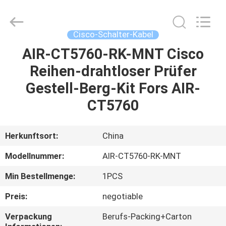
2026
WanyYi Telecom Tech Co.,Limited.
All
Rights
Reserved.
Cisco-Schalter-Kabel
AIR-CT5760-RK-MNT Cisco
HAUS
Reihen-drahtloser Prüfer
PRODUKTE
Gestell-Berg-Kit Fors AIR-
CT5760
ÜBER
UNS
Herkunftsort:
China
Modellnummer:
AIR-CT5760-RK-MNT
FABRIK-
Min Bestellmenge:
1PCS
AUSFLUG
Preis:
negotiable
QUALITÄTSKONTROLLE
Verpackung
Berufs-Packing+Carton