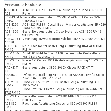
Verwandte Produkte
ASR1001-
ASR1001-ACS= 19" Gestell-Ausrüstung für Cisco ASR 1000
ACS=
Reihe
RCKMNT-19-
Gestell-Berg-Ausrüstung RCKMNT-19-CMPCT Ciscos WS-
CMPCT
C3560CX-8TC-S
ACS-4220-
ACS-4220-RM-19= Gestell-Berg 19 in der Ausrüstung ISR 4220
RM-19
Cisco ACS4220RM19
ACS-1900-
Gestell-Berg-Ausrüstung Cisco Systemss ACS-1900-RM-19=
RM-19
für 1921 1905
N3K-C3064-
Verbindung 3K/9K reparierte Zubehörsatz N3K-C3064-ACC-KIT
ACC-KIT
ACS-1841-
Neue Cisco-Router-Gestell-Berg-Ausrüstung 1841 ACS-1841-
RM-19
RM-19
ACS-1100-
ACS-1100-RM-19= Cisco 1100 Reihen-Router-Gestell-Berg-
RM-19
Wand-Berg-Ausrüstung
ACS-2901-
Router 19" Ciscos 2901 Gestell-Berg-Ausrüstung ACS-2901-
RM-19
RM-19
RACK-KIT-
Gestell-Ausrüstung 3850, 2960X Ciscos RACK-KIT-T1=
T1
ASA5500-
19" neuer Gestell-Berg Kit Bracket Ear ASA5500-HW für Cisco
HW
ASA5510-BUN-K9 5510 5520
ACS-2900-
Cisco 2911/2921/2951 19" Gestell-Berg-Ausrüstung, ACS-
RM-19
2900-RM-19
ACS-
Cisco 3725 2691 Gestell-Berg-Ausrüstung ACS-3725RM-19
3725RM-19
ACS-2811-
Gestell-Berg-Ausrüstung ACS-2811-RM-19 Ciscos 2811
RM-19
Router-2811C
ACS-890-
Rackmount Ausrüstung Ciscos für 890 ACS-890-RM-19
RM-19
AIR-CT2504-
Rackmount Ausrüstung AIR-CT2504-RMNT Ciscos für AIR-