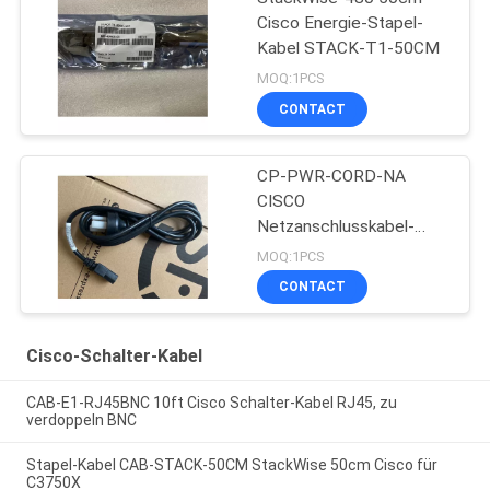
Cisco Energie-Stapel-
Kabel STACK-T1-50CM
MOQ:1PCS
CONTACT
CP-PWR-CORD-NA
CISCO
Netzanschlusskabel-
Kabel
MOQ:1PCS
CONTACT
Cisco-Schalter-Kabel
CAB-E1-RJ45BNC 10ft Cisco Schalter-Kabel RJ45, zu
verdoppeln BNC
Stapel-Kabel CAB-STACK-50CM StackWise 50cm Cisco für
C3750X