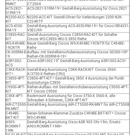
RMNT
CT2504
ACS-2821-
ACS-2821-51RM-19= Gestell-Berg-Ausrüstung für Cisco 2821
51RM-19
N2200-ACC-
N2200-ACC-KIT Gestell-Ohren für Verbindungen 2200 N2K-
KIT
C2248TP
ACS-4330-
Gestell-Berg-Ausrüstung ACS-4330-RM-19= für Cisco ISR4331-
RM-19
VSEC/K9
C3850-RAC-
Gestell-Ausrüstung Ciscos C3850-RAC-KIT für Schalter
KIT
Ciscos WS-C3850-48U-S 3850 Reihe
WS-X4948E-
Neuer Gestell-Berg Ciscos WS-X4948E-19CNTR für C4948E-
19CNTR
Reihe
CK-300RM-8-
Aufbau- mit Gestelleinschübenausrüstung Ciscos SG300-10P
19
Reihen-CK-300RM-8-19=
ASR1002-
Cisco ASR1002 19" Gestell-Berg-Ausrüstung ASR1002-ACS=
ACS
C3KX-RACK-
Gestell-Berg-Ausrüstung C3KX-RACK-KIT Ciscos 3560-
KIT=
X/3750-X Reihen-(1RU)
C3850-4PT-
C3850-4PT-KIT= Gestell-Berg 3850 4 Ausrüstung der Punkt-
KIT
Ausrüstungs-C3850
C9500-4PT-
Reihen-Aufbau- mit Gestelleinschübenausrüstung C9500-4PT-
KIT
KIT Ciscos C9500
C3KX-4PT-
Rackmount Ausrüstung für Cisco 3750-X 3560-X, alle
KIT
Schrauben 4 Schienen, C3KX-4PT-KIT
AIR-CT5500-
Gestell-Berg Ausrüstung AIR-CT5500-RK-MNT für AIR-CT5508
RK-MNT
C4948E-
Serien-Schienen-Klammer-Zusätze C4948E-BKT-KIT= Ciscos
BKT-KIT
WS-C4948E
A903-
Gestell-Berg-Ausrüstung Cisco ASR 903 Ohr-19in, Ersatz-
RCKMNT-
A903-RCKMNT-19IN=
19IN