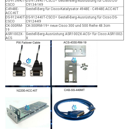
DS-9134-KIT-
DS-9134-KIT-CSCO= Gestell-Berg-Ausrüstung für Cisco DS-
CSCO
C9134-1K9
C4948E-
Gestell-Berg für Cisco-Katalysator 4948E - C4948E-ACC-KIT
ACC-KIT
DS-9124-KIT-
DS-9124-KIT-CSCO= Gestell-Berg-Ausrüstung für Cicso DS-
CSCO
C9124-K9
CK-300RM-
CK-300RM-19= neue Cisco 300 und 500 Reihe 48.3cm
19
ASR1002X-
Gestell-Berg-Ausrüstung ASR1002X-ACS= für Cisco ASR1002-
ACS
X