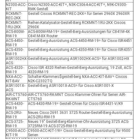
KIT
N2300-ACC-
Cisco N2300-ACC-KIT=, N3K-C3064-ACC-KIT=, N9K-C9300-
KIT
RMK Gestell
RCKMNT-
Gestell Ciscos RCKMNT-REC-2KX= für Serien 2960X 2960XR
REC-2KX
RCKMNT-
Reihen-Katalysator-Gestell-Berg RCKMNT-1RU-2KX Ciscos
1RU-2KX
2960X
ACS-800M-
ACS-800M-RM-19= Gestell-Berg-Ausrüstungen für C841M-4X
RM-19
C841M-8X Router
ACS-4450-
Gestell-Berg-Ausrüstung ACS-4450-RM-19= für Cisco ISR4451
RM-19
ACS-4350-
Gestell-Berg-Ausrüstung ACS-4350-RM-19= für Cisco ISR4351
RM-19
ASR1002HX-
Gestell-Berg-Ausrüstung ASR1002HX-ACS= für ASR1002-HX
ACS
ACS-4320-
Cisco ISR 4320 Reihen-Gestell-Berg-Ausrüstung, 19 Zoll, ACS-
RM-19
4320-RM-19
NXA-ACC-
Schalter-Klammerc$gestell-berg NXA-ACC-KIT-BAV= Ciscos
KIT-BAV
N2K-C2332TQ
ASR1001X-
Gestell-Berg ASR1001X-ACS= für Cisco ASR1001-X
ACS
AIR-CT5760-
AIR-CT5760-RK-MNT Cisco Klammer-Ohren für Serien AIR-
RK-MNT
CT5760
ACS-4430-
ACS-4430-RM-19= Gestell-Ohren für Cisco ISR4431-V/K9
RM-19
ACS-2RU-
Neues Cisco 2691 3631 3725 Router-Gestell-Berg-Ausrüstung
RM-19
ACS-2RU-RM-19
ACS-3725-
Neues 19" Gestell-Berg-Klammer-Ohr-Ausrüstung 3725 ACS-
RM-19
3725RM-19 ACS-3725-RM-19
C9500-ACC-
C9500-ACC-KIT-19I= Cisco Gestell-Berg-Ausrüstung für 9500
KIT-19I
Serien