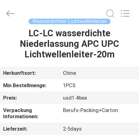
Fournisseur.
Copyright
©
2021
fibre-
Wasserdichter Lichtwellenleiter
opticcables.com.
All
Rights
LC-LC wasserdichte
HAUS
Reserved.
Niederlassung APC UPC
PRODUKTE
Lichtwellenleiter-20m
ÜBER
Herkunftsort:
China
UNS
Min Bestellmenge:
1PCS
Preis:
usd1.46ea
FABRIK-
Verpackung
Berufs-Packing+Carton
AUSFLUG
Informationen:
Lieferzeit:
2-5days
QUALITÄTSKONTROLLE