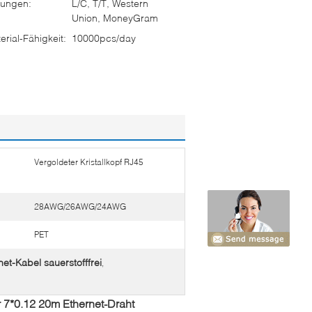
ungen:
L/C, T/T, Western
Union, MoneyGram
rial-Fähigkeit:
10000pcs/day
Vergoldeter Kristallkopf RJ45
28AWG/26AWG/24AWG
PET
et-Kabel sauerstofffrei
,
 7*0.12 20m Ethernet-Draht