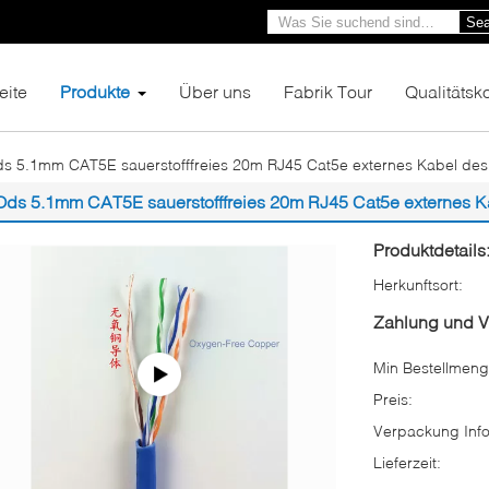
Sea
eite
Produkte
Über uns
Fabrik Tour
Qualitätsko
s 5.1mm CAT5E sauerstofffreies 20m RJ45 Cat5e externes Kabel des
Ods 5.1mm CAT5E sauerstofffreies 20m RJ45 Cat5e externes K
Produktdetails
Herkunftsort:
Zahlung und 
Min Bestellmeng
Preis:
Verpackung Info
Lieferzeit: