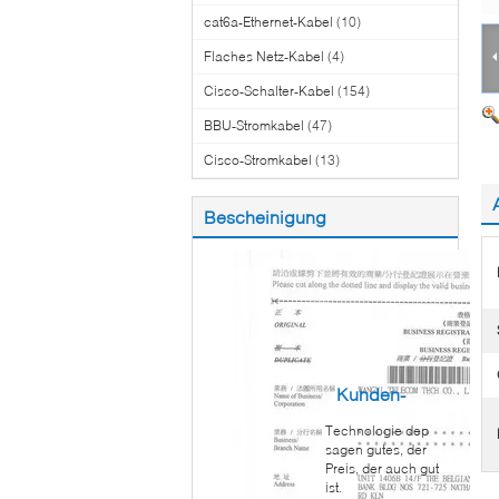
cat6a-Ethernet-Kabel
(10)
Flaches Netz-Kabel
(4)
Cisco-Schalter-Kabel
(154)
BBU-Stromkabel
(47)
Cisco-Stromkabel
(13)
Bescheinigung
Kunden-
Technologie dep
Berichte
sagen gutes, der
Preis, der auch gut
ist.