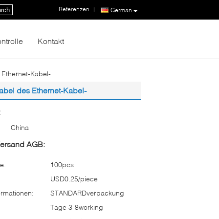
Referenzen
|
rch
German
ntrolle
Kontakt
 Ethernet-Kabel-
abel des Ethernet-Kabel-
:
China
Versand AGB:
e:
100pcs
USD0.25/piece
rmationen:
STANDARDverpackung
Tage 3-8working