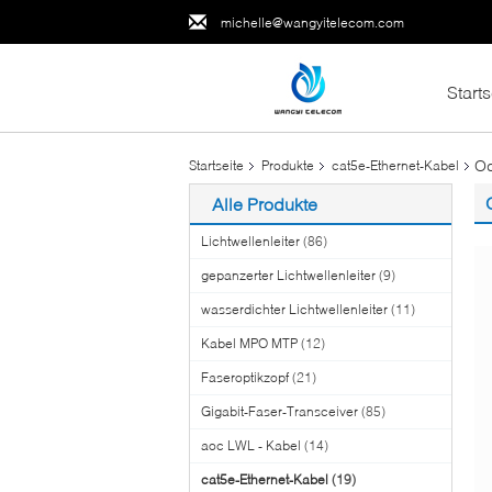
michelle@wangyitelecom.com
Starts
Od
Startseite
Produkte
cat5e-Ethernet-Kabel
Alle Produkte
Lichtwellenleiter
(86)
gepanzerter Lichtwellenleiter
(9)
wasserdichter Lichtwellenleiter
(11)
Kabel MPO MTP
(12)
Faseroptikzopf
(21)
Gigabit-Faser-Transceiver
(85)
aoc LWL - Kabel
(14)
cat5e-Ethernet-Kabel
(19)