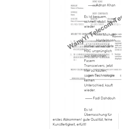
—— Adnan Khan
Es ist bequem,
schnell, stabil. kauft
wieder
—— Michael
Hantelmann
Vorher verwendete
H3C ursprünglich
aus optischen
Fasern
Transceivers, jetzt
hier zu kaufen,
sagen Technologie
keinen
Unterschied, kauft
wieder.
—— Fadi Dahdouh
Es ist
Überraschung für
erstes Abkommen! gute Qualität, feine
Kunstfertigkeit, erfüllt!