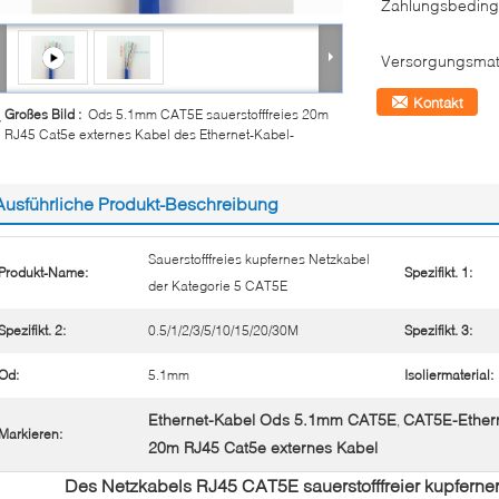
Zahlungsbeding
Versorgungsmate
Kontakt
Großes Bild :
Ods 5.1mm CAT5E sauerstofffreies 20m
RJ45 Cat5e externes Kabel des Ethernet-Kabel-
Ausführliche Produkt-Beschreibung
Sauerstofffreies kupfernes Netzkabel
Produkt-Name:
Spezifikt. 1:
der Kategorie 5 CAT5E
Spezifikt. 2:
0.5/1/2/3/5/10/15/20/30M
Spezifikt. 3:
Od:
5.1mm
Isoliermaterial:
Ethernet-Kabel Ods 5.1mm CAT5E
CAT5E-Ethern
,
Markieren:
20m RJ45 Cat5e externes Kabel
Des Netzkabels RJ45 CAT5E sauerstofffreier kupferner