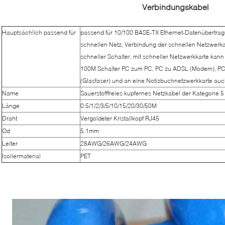
Verbindungskabel
Hauptsächlich passend für
passend für 10/100 BASE-TX Ethernet-Datenübertra
schnellen Netz, Verbindung der schnellen Netzwerka
schneller Schalter, mit schneller Netzwerkkarte ka
100M Schalter PC zum PC, PC zu ADSL (Modem), PC
(Glasfaser) und an eine Notizbuchnetzwerkkarte a
Name
Sauerstofffreies kupfernes Netzkabel der Kategorie 
Länge
0.5/1/2/3/5/10/15/20/30/50M
Draht
Vergoldeter Kristallkopf RJ45
Od
5.1mm
Leiter
28AWG/26AWG/24AWG
Isoliermaterial
PET