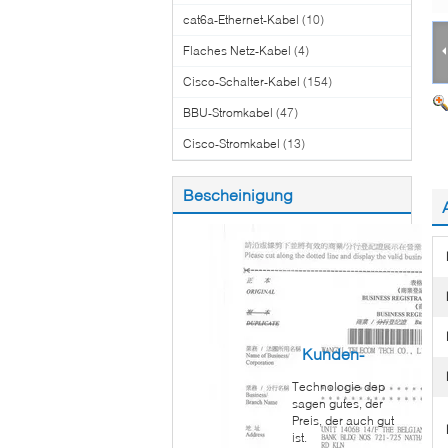
cat6a-Ethernet-Kabel
(10)
Flaches Netz-Kabel
(4)
Cisco-Schalter-Kabel
(154)
BBU-Stromkabel
(47)
Cisco-Stromkabel
(13)
Bescheinigung
Kunden-
Technologie dep
Berichte
sagen gutes, der
Preis, der auch gut
ist.