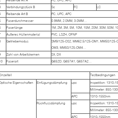
2
Reibende Art A
PC, UPC, APC
3
Verbindungsstück B
Sc
FC
LC
4
Reibende Art B
PC, UPC, APC
5
Faserdurchmesser
0.9MM, 2.0MM, 3.0MM…
6
Faserlänge
1M, 2M, 3M, 5M, 10M, 15M, 20M, 30M, 50M,
7
Äußeres Hüllenmaterial
PVC, LSZH, OFNP
8
Getriebemodus
SM9/125-OS2, MM62.5/125-OM1, MM50/125-
OM3, MM50/125-OM4…
9
Zahl von Arbeitskernen
SX, DX
10
Faserart
G652D, G657A1, G657A2…
Einzelteil
Testbedingungen
Optische Eigenschaften
Einfügungsdämpfung
upc
Inspektion: 1310-
Millimeter: 850-13
APC
1310-1550nm
Rückflussdämpfung
upc
Inspektion: 1310-
Millimeter: 850-13
APC
1310-1550nm