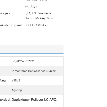
2-5days
ungen:
L/C, T/T, Western
Union, MoneyGram
rial-Fähigkeit:
8000PCS/DAY
LC/APC~LC/APC
In mehreren Betriebsarten/Duplex
fung:
≥35dB
1-jährig
skabel
Duplexfaser-Pullover LC APC
,
,