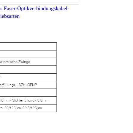
 Faser-Optikverbindungskabel-
ebsarten
e keramische Zwinge
2
erfüllung), LSZH, OFNP
.0mm (Nichterfüllung), 3.0mm
ern: 50/125µm, 62.5/125µm