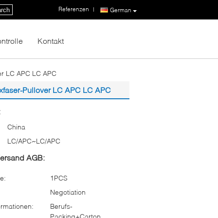
Referenzen
|
rch
German
ntrolle
Kontakt
ver LC APC LC APC
xfaser-Pullover LC APC LC APC
:
China
LC/APC~LC/APC
Versand AGB:
e:
1PCS
Negotiation
rmationen:
Berufs-
Packing+Carton