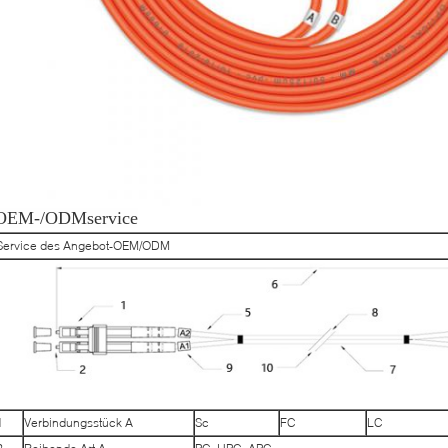
OEM-/ODMservice
Service des Angebot-OEM/ODM
1
Verbindungsstück A
Sc
FC
LC