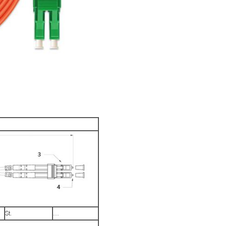
St.
…