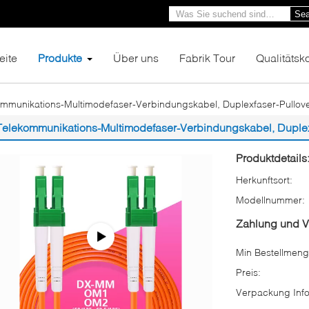
Sea
eite
Produkte
Über uns
Fabrik Tour
Qualitätsko
ommunikations-Multimodefaser-Verbindungskabel, Duplexfaser-Pullo
Telekommunikations-Multimodefaser-Verbindungskabel, Duple
Produktdetails
Herkunftsort:
Modellnummer:
Zahlung und 
Min Bestellmeng
Preis:
Verpackung Info