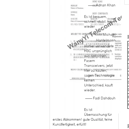
—— Adnan Khan
Es ist bequem,
schnell, stabil. kauft
wieder
—— Michael
Hantelmann
Vorher verwendete
H3C ursprünglich
aus optischen
Fasern
Transceivers, jetzt
hier zu kaufen,
sagen Technologie
keinen
Unterschied, kauft
wieder.
—— Fadi Dahdouh
Es ist
Überraschung für
erstes Abkommen! gute Qualität, feine
Kunstfertigkeit, erfüllt!