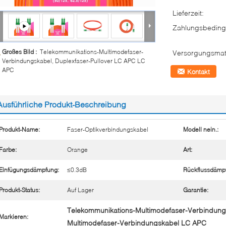
Lieferzeit:
Zahlungsbeding
Großes Bild :
Telekommunikations-Multimodefaser-
Versorgungsmate
Verbindungskabel, Duplexfaser-Pullover LC APC LC
APC
Kontakt
Ausführliche Produkt-Beschreibung
Produkt-Name:
Faser-Optikverbindungskabel
Modell nein.:
Farbe:
Orange
Art:
Einfügungsdämpfung:
≤0.3dB
Rückflussdämp
Produkt-Status:
Auf Lager
Garantie:
Telekommunikations-Multimodefaser-Verbindung
Markieren:
Multimodefaser-Verbindungskabel LC APC