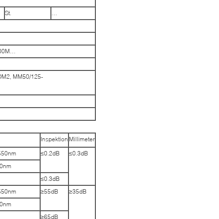
St.
…
 100M…
OM2, MM50/125-
Inspektion
Millimeter
1550nm
≤0.2dB
≤0.3dB
00nm
≤0.3dB
1550nm
≥55dB
≥35dB
00nm
≥65dB