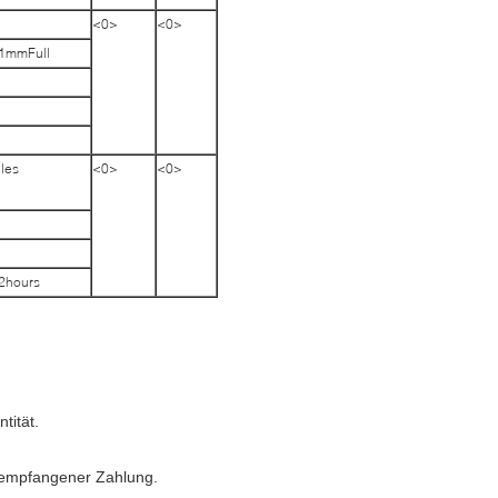
<0>
<0>
1mmFull
les
<0>
<0>
2hours
tität.
 empfangener Zahlung.