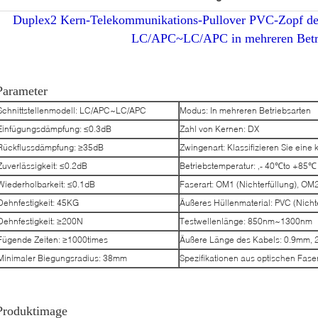
Duplex2 Kern-Telekommunikations-Pullover PVC-Zopf des
LC/APC~LC/APC in mehreren Betri
Parameter
Schnittstellenmodell: LC/APC~LC/APC
Modus: In mehreren Betriebsarten
Einfügungsdämpfung: ≤0.3dB
Zahl von Kernen: DX
Rückflussdämpfung: ≥35dB
Zwingenart: Klassifizieren Sie ein
Zuverlässigkeit: ≤0.2dB
Betriebstemperatur: ‚- 40℃to +85℃
Wiederholbarkeit: ≤0.1dB
Faserart: OM1 (Nichterfüllung), OM
Dehnfestigkeit: 45KG
Äußeres Hüllenmaterial: PVC (Nicht
Dehnfestigkeit: ≥200N
Testwellenlänge: 850nm~1300nm
Fügende Zeiten: ≥1000times
Äußere Länge des Kabels: 0.9mm, 2
Minimaler Biegungsradius: 38mm
Spezifikationen aus optischen Fas
Produktimage