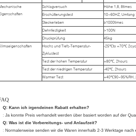
Mechanische
Schlagversuch
Höhe 1,8, 8times
Eigenschaften
Erschütterungstest
10~60HZ, Umfang 
Steckerleben
≥1000times
Dehnfestigkeit
>100N
Druckprüfung
45kg
Klimaeigenschaften
Hochs und Tiefs-Temperatur-
-25℃to +70℃ 2cyc
Zyklustest
Test der hohen Temperatur
+80℃, 2hours
Test der niedrigen Temperatur
-40℃, 2hours
Warmer Test
+40℃90~95%RH, 
FAQ
Q:
Kann ich irgendeinen Rabatt erhalten?
: Ja konnte Preis verhandelt werden über basiert worden auf der Quan
Q:
Was ist die Vorbereitungs- und Anlaufzeit?
: Normalerweise senden wir die Waren innerhalb 2-3 Werktage nach