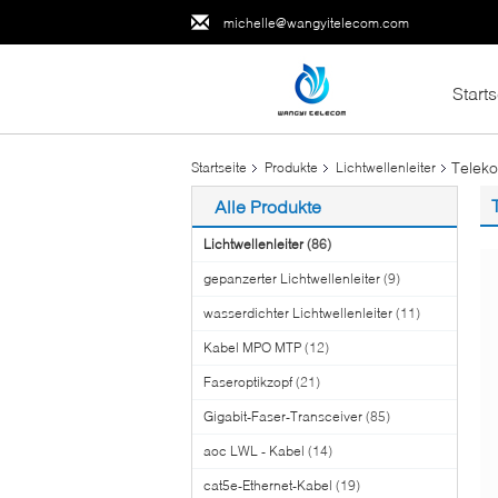
michelle@wangyitelecom.com
Starts
Telek
Startseite
Produkte
Lichtwellenleiter
Alle Produkte
Lichtwellenleiter
(86)
gepanzerter Lichtwellenleiter
(9)
wasserdichter Lichtwellenleiter
(11)
Kabel MPO MTP
(12)
Faseroptikzopf
(21)
Gigabit-Faser-Transceiver
(85)
aoc LWL - Kabel
(14)
cat5e-Ethernet-Kabel
(19)